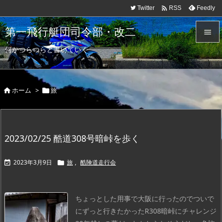

Twitter
Feedly
RSS
第一飛行艇団司令部・改二

何かつらつらと書いていく

メニュ

ホーム
>
旅
サイド



前へ

2023/02/25 酷道308号暗峠を歩く
次へ

2023年3月9日
旅
,
酷険道走行会


検索
ちょっとした用事で大阪に行ったのでついで
にずっと行きたかったR308暗峠にチャレンジ