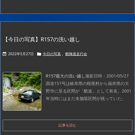
【今日の写真】R157の洗い越し
2022年5月27日
今日の写真
,
酷険道走行会


R157最大の洗い越し
撮影日時：2001/05/27
国道157号は岐阜県の根尾村から福井県の大
野市に至る区間が「酷道」として有名。2001
年当時にはまだ未舗装区間が残っていた。
記事を読む