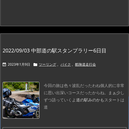
2022/09/03 中部道の駅スタンプラリー6日目
2023年1月9日
ツーリング
,
バイク
,
酷険道走行会


今回の旅は色々波乱だったわね
個人的に非常
に思い出深いコースだったからね。
まぁ少し
ずつ語っていくよ
道の駅みのかも
スタートは
道