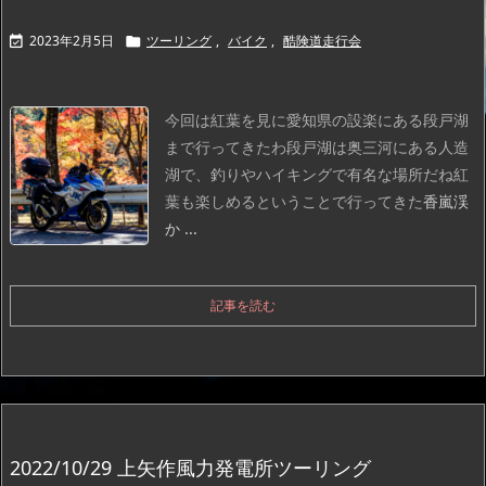
2023年2月5日
ツーリング
,
バイク
,
酷険道走行会


今回は紅葉を見に愛知県の設楽にある段戸湖
まで行ってきたわ
段戸湖は奥三河にある人造
湖で、釣りやハイキングで有名な場所だね
紅
葉も楽しめるということで行ってきた
香嵐渓
か ...
記事を読む
2022/10/29 上矢作風力発電所ツーリング