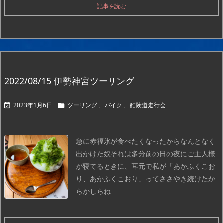
記事を読む
2022/08/15 伊勢神宮ツーリング
2023年1月6日
ツーリング
,
バイク
,
酷険道走行会


急に赤福氷が食べたくなったからなんとなく
出かけた奴
それは多分前の日の夜にご主人様
が寝てるときに、耳元で私が「あかふくこお
り、あかふくこおり」ってささやき続けたか
らかしらね