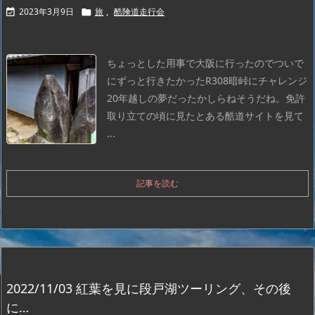
2023年3月9日
旅
,
酷険道走行会


ちょっとした用事で大阪に行ったのでついで
にずっと行きたかったR308暗峠にチャレンジ
20年越しの夢だったかしらね
そうだね。免許
取り立ての頃に見たとある酷道サイトを見て
...
記事を読む
2022/11/03 紅葉を見に段戸湖ツーリング、その後
に…