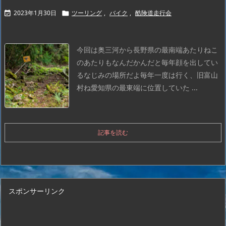
2023年1月30日
ツーリング
,
バイク
,
酷険道走行会


今回は奥三河から長野県の最南端あたりね
こ
のあたりもなんだかんだと毎年顔を出してい
るなじみの場所だよ
毎年一度は行く、旧富山
村ね
愛知県の最東端に位置していた ...
記事を読む
スポンサーリンク