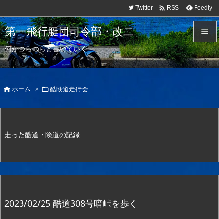

Twitter
Feedly
RSS
第一飛行艇団司令部・改二

何かつらつらと書いていく

メニュ

ホーム
>
酷険道走行会
サイド



前へ

走った酷道・険道の記録
次へ

検索
2023/02/25 酷道308号暗峠を歩く