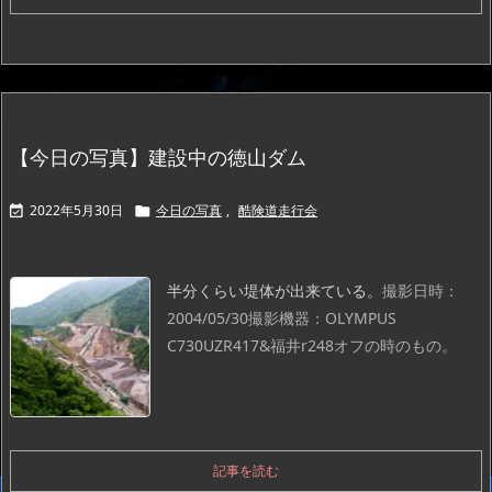
【今日の写真】建設中の徳山ダム
2022年5月30日
今日の写真
,
酷険道走行会


半分くらい堤体が出来ている。
撮影日時：
2004/05/30
撮影機器：OLYMPUS
C730UZ
R417&福井r248オフの時のもの。
記事を読む