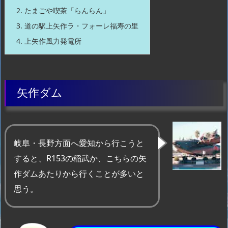
2.
たまごや喫茶「らんらん」
3.
道の駅上矢作ラ・フォーレ福寿の里
4.
上矢作風力発電所
矢作ダム
岐阜・長野方面へ愛知から行こうと
すると、R153の稲武か、こちらの矢
作ダムあたりから行くことが多いと
思う。