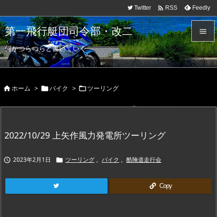

Twitter
Feedly
RSS
第一飛行艇団司令部・改二

何かつらつらと書いていく

メニュ

ホーム
>
バイク
>
ツーリング
サイド




前へ

2022/10/29 上矢作風力発電所ツーリング
次へ

2023年2月1日
ツーリング
,
バイク
,
酷険道走行会


検索
Copy