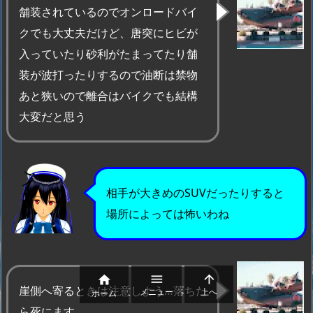
舗装されているのでオンロードバイ
クでも大丈夫だけど、唐突にヒビが
入っていたり砂利がたまってたり舗
装が波打ったりするので油断は禁物
あと狭いので離合はバイクでも結構
大変だと思う
相手が大きめのSUVだったりすると
場所によっては怖いわね



崖側へ寄るときは注意しよう…落ちた
メニュー
上へ
ホーム
ら死にます