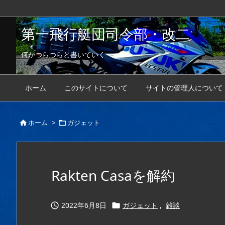
第一飛行艇団司令部・改二
何かつらつらと書いていく
ホーム
このサイトについて
サイトの管理人について
ホーム
>
ガジェット


Rakten Casaを解約
2022年6月8日
ガジェット
,
雑談

